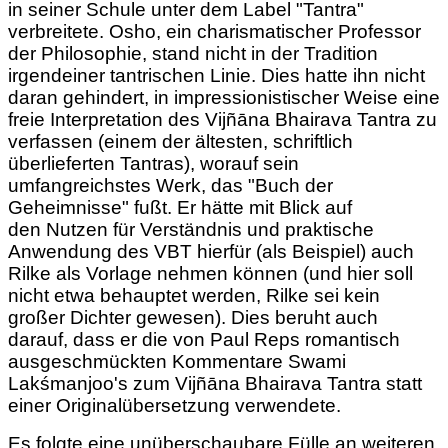
in seiner Schule unter dem Label "Tantra"
verbreitete. Osho, ein charismatischer Professor
der Philosophie, stand nicht in der Tradition
irgendeiner tantrischen Linie. Dies hatte ihn nicht
daran gehindert, in impressionistischer Weise eine
freie Interpretation des Vijñāna Bhairava Tantra zu
verfassen (einem der ältesten, schriftlich
überlieferten Tantras), worauf sein
umfangreichstes Werk, das "Buch der
Geheimnisse" fußt. Er hätte mit Blick auf
den
Nutzen für Verständnis und praktische
Anwendung des VBT
hierfür (als Beispiel) auch
Rilke als Vorlage nehmen können (und hier soll
nicht etwa behauptet werden, Rilke sei kein
großer Dichter gewesen). Dies beruht auch
darauf, dass er die von Paul Reps romantisch
ausgeschmückten Kommentare Swami
Lakśmanjoo's zum
Vijñāna Bhairava Tantra statt
einer Originalübersetzung verwendete.
Es folgte eine unüberschaubare Fülle an weiteren