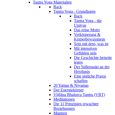
Tantra Yoga Materialien
Back
Tantra Yoga - Grundlagen
Back
Tantra Yoga - die
Upāyas
Das reine Motiv
Verkörperung &
Körperbewusstsein
Sein mit dem, was ist
Mit intensiven
Gefühlen sein
Die Geschichte beiseite
legen
Der Stillepunkt an der
Herzbasis
Eine tägliche Praxis
schaffen
20 Yamas & Niyamas
Der Energiekörper
Vijñāna Bhairava Tantra (VBT)
Meditationen
Die 11 Prinzipien erwachter
Beziehungen
Mantren