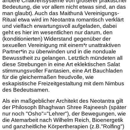
andere Chakrensysteme von größerer praktischer
Bedeutung, die vor allem nicht etwas sind, an das
man glaubt). Auch das Maithunā Vereinigungs-
Ritual etwa wird im Neotantra romantisch verklärt
und vielfach erwartungsvoll aufgeladen, dabei
geht es hier im wesentlichen nur darum, den
(konditionierten) Widerstand gegenüber der
sexuellen Vereinigung mit einem*r unattraktiven
Partner*in zu überwinden und in die nonduale
Bewusstheit zu gelangen. Letztlich mündeten all
diese Strebungen in eine Art eklektischen Salat
stimmungsvoller Fantasien, eine Art Bauchladen
für die gleichermaßen freudvolle, wie
eskapistische Freizeitgestaltung mit dem Nimbus
des Bedeutsamen.
Als ein maßgeblicher Architekt des Neotantra gilt
der Philosoph Bhaghwan Shree Rajneesh (später
nur noch "Osho"="Lehrer"), der Bewegungen, wie
die Atemarbeit nach Wilhelm Reich, Bioenergetik
und ganzheitliche Körpertherapien (z.B."Rolfing")