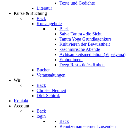
Texte und Gedichte
Literatur
Kurse & Buchung
Back
Kursangebote
Back
Śaiva Tantra - die Sicht
Tantra Yoga Grundlagenkurs
Kultivieren der Bewusstheit
kaschmirische Abende
Achtsamkeitsmeditation (Vipaśyana)
Embodiment
Deep Rest - tiefes Ruhen
Buchen
Veranstaltungen
Wir
Back
Christel Neunert
Dirk Schirok
Kontakt
Account
Back
login
Back
Benutzername erneut zusenden