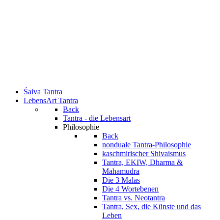
Śaiva Tantra
LebensArt Tantra
Back
Tantra - die Lebensart
Philosophie
Back
nonduale Tantra-Philosophie
kaschmirischer Shivaismus
Tantra, EKIW, Dharma &
Mahamudra
Die 3 Malas
Die 4 Wortebenen
Tantra vs. Neotantra
Tantra, Sex, die Künste und das
Leben