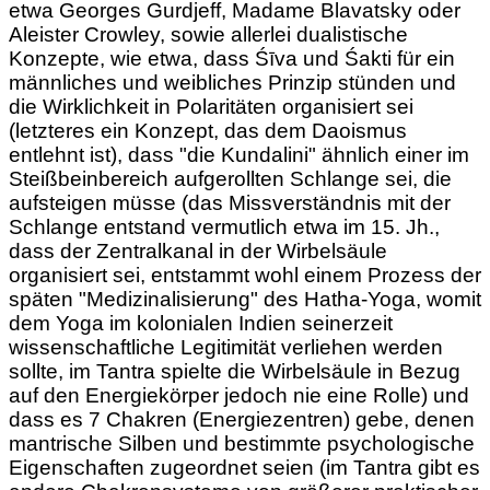
etwa Georges Gurdjeff, Madame Blavatsky oder
Aleister Crowley, sowie allerlei dualistische
Konzepte, wie etwa, dass Śīva und Śakti für ein
männliches und weibliches Prinzip stünden und
die Wirklichkeit in Polaritäten organisiert sei
(letzteres ein Konzept, das dem Daoismus
entlehnt ist), dass "die Kundalini" ähnlich einer im
Steißbeinbereich aufgerollten Schlange sei,
die
aufsteigen müsse
(das Missverständnis mit der
Schlange entstand vermutlich etwa im 15. Jh.,
dass der Zentralkanal in der Wirbelsäule
organisiert sei, entstammt wohl einem Prozess der
späten "Medizinalisierung" des Hatha-Yoga, womit
dem Yoga im kolonialen Indien seinerzeit
wissenschaftliche Legitimität verliehen werden
sollte, im Tantra spielte die Wirbelsäule in Bezug
auf den Energiekörper jedoch nie eine Rolle) und
dass es 7 Chakren (Energiezentren) gebe, denen
mantrische Silben und bestimmte psychologische
Eigenschaften zugeordnet seien (im Tantra gibt es