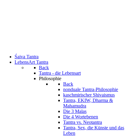
Śaiva Tantra
LebensArt Tantra
Back
Tantra - die Lebensart
Philosophie
Back
nonduale Tantra-Philosophie
kaschmirischer Shivaismus
Tantra, EKIW, Dharma &
Mahamudra
Die 3 Malas
Die 4 Wortebenen
Tantra vs. Neotantra
Tantra, Sex, die Künste und das
Leben