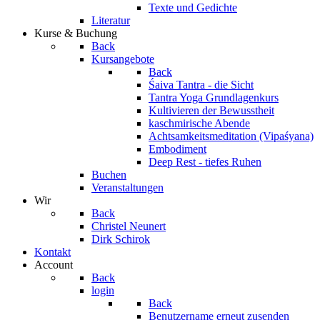
Texte und Gedichte
Literatur
Kurse & Buchung
Back
Kursangebote
Back
Śaiva Tantra - die Sicht
Tantra Yoga Grundlagenkurs
Kultivieren der Bewusstheit
kaschmirische Abende
Achtsamkeitsmeditation (Vipaśyana)
Embodiment
Deep Rest - tiefes Ruhen
Buchen
Veranstaltungen
Wir
Back
Christel Neunert
Dirk Schirok
Kontakt
Account
Back
login
Back
Benutzername erneut zusenden