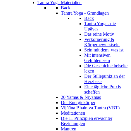
Tantra Yoga Materialien
Back
Tantra Yoga - Grundlagen
Back
Tantra Yoga - die
Upāyas
Das reine Motiv
Verkörperung &
Körperbewusstsein
Sein mit dem, was ist
Mit intensiven
Gefühlen sein
Die Geschichte beiseite
legen
Der Stillepunkt an der
Herzbasis
Eine tägliche Praxis
schaffen
20 Yamas & Niyamas
Der Energiekörper
Vijñāna Bhairava Tantra (VBT)
Meditationen
Die 11 Prinzipien erwachter
Beziehungen
Mantren