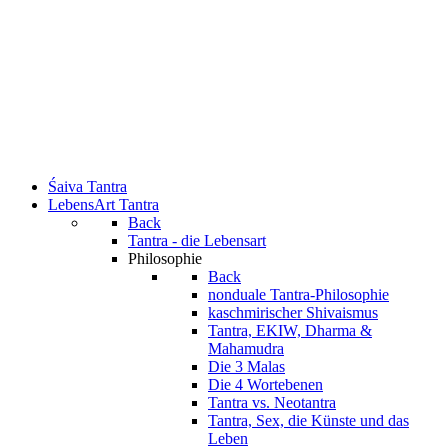
Śaiva Tantra
LebensArt Tantra
Back
Tantra - die Lebensart
Philosophie
Back
nonduale Tantra-Philosophie
kaschmirischer Shivaismus
Tantra, EKIW, Dharma &
Mahamudra
Die 3 Malas
Die 4 Wortebenen
Tantra vs. Neotantra
Tantra, Sex, die Künste und das
Leben