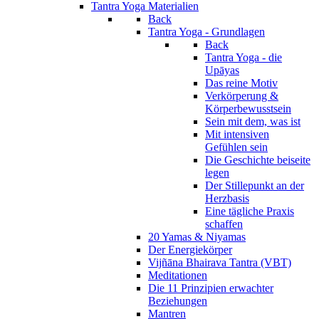
Tantra Yoga Materialien
Back
Tantra Yoga - Grundlagen
Back
Tantra Yoga - die
Upāyas
Das reine Motiv
Verkörperung &
Körperbewusstsein
Sein mit dem, was ist
Mit intensiven
Gefühlen sein
Die Geschichte beiseite
legen
Der Stillepunkt an der
Herzbasis
Eine tägliche Praxis
schaffen
20 Yamas & Niyamas
Der Energiekörper
Vijñāna Bhairava Tantra (VBT)
Meditationen
Die 11 Prinzipien erwachter
Beziehungen
Mantren