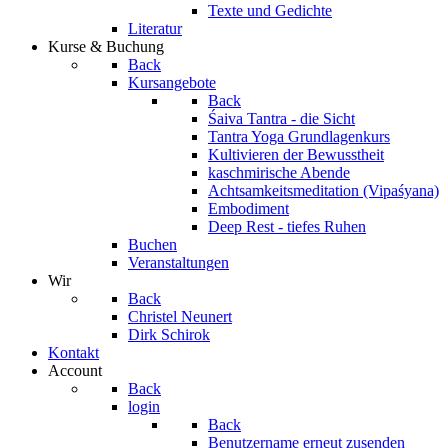
Texte und Gedichte
Literatur
Kurse & Buchung
Back
Kursangebote
Back
Śaiva Tantra - die Sicht
Tantra Yoga Grundlagenkurs
Kultivieren der Bewusstheit
kaschmirische Abende
Achtsamkeitsmeditation (Vipaśyana)
Embodiment
Deep Rest - tiefes Ruhen
Buchen
Veranstaltungen
Wir
Back
Christel Neunert
Dirk Schirok
Kontakt
Account
Back
login
Back
Benutzername erneut zusenden