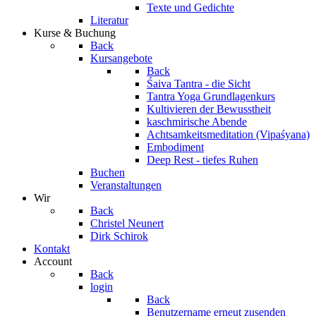
Texte und Gedichte
Literatur
Kurse & Buchung
Back
Kursangebote
Back
Śaiva Tantra - die Sicht
Tantra Yoga Grundlagenkurs
Kultivieren der Bewusstheit
kaschmirische Abende
Achtsamkeitsmeditation (Vipaśyana)
Embodiment
Deep Rest - tiefes Ruhen
Buchen
Veranstaltungen
Wir
Back
Christel Neunert
Dirk Schirok
Kontakt
Account
Back
login
Back
Benutzername erneut zusenden