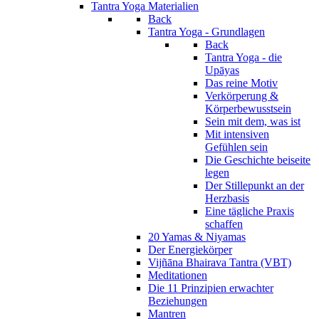
Tantra Yoga Materialien
Back
Tantra Yoga - Grundlagen
Back
Tantra Yoga - die
Upāyas
Das reine Motiv
Verkörperung &
Körperbewusstsein
Sein mit dem, was ist
Mit intensiven
Gefühlen sein
Die Geschichte beiseite
legen
Der Stillepunkt an der
Herzbasis
Eine tägliche Praxis
schaffen
20 Yamas & Niyamas
Der Energiekörper
Vijñāna Bhairava Tantra (VBT)
Meditationen
Die 11 Prinzipien erwachter
Beziehungen
Mantren