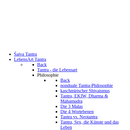
Śaiva Tantra
LebensArt Tantra
Back
Tantra - die Lebensart
Philosophie
Back
nonduale Tantra-Philosophie
kaschmirischer Shivaismus
Tantra, EKIW, Dharma &
Mahamudra
Die 3 Malas
Die 4 Wortebenen
Tantra vs. Neotantra
Tantra, Sex, die Künste und das
Leben