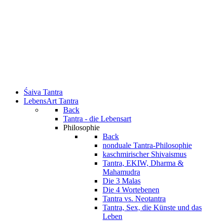
Śaiva Tantra
LebensArt Tantra
Back
Tantra - die Lebensart
Philosophie
Back
nonduale Tantra-Philosophie
kaschmirischer Shivaismus
Tantra, EKIW, Dharma &
Mahamudra
Die 3 Malas
Die 4 Wortebenen
Tantra vs. Neotantra
Tantra, Sex, die Künste und das
Leben