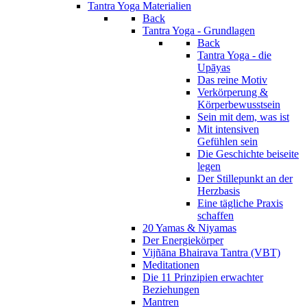
Tantra Yoga Materialien
Back
Tantra Yoga - Grundlagen
Back
Tantra Yoga - die
Upāyas
Das reine Motiv
Verkörperung &
Körperbewusstsein
Sein mit dem, was ist
Mit intensiven
Gefühlen sein
Die Geschichte beiseite
legen
Der Stillepunkt an der
Herzbasis
Eine tägliche Praxis
schaffen
20 Yamas & Niyamas
Der Energiekörper
Vijñāna Bhairava Tantra (VBT)
Meditationen
Die 11 Prinzipien erwachter
Beziehungen
Mantren