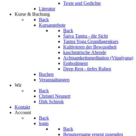
Texte und Gedichte
Literatur
Kurse & Buchung
Back
Kursangebote
Back
Śaiva Tantra - die Sicht
Tantra Yoga Grundlagenkurs
Kultivieren der Bewusstheit
kaschmirische Abende
Achtsamkeitsmeditation (Vipaśyana)
Embodiment
Deep Rest - tiefes Ruhen
Buchen
Veranstaltungen
Wir
Back
Christel Neunert
Dirk Schirok
Kontakt
Account
Back
login
Back
Benutzername erneut zusenden