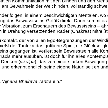
er totalen Kommunikation mit den Dingen und den Men
 Gewahrsein der Welt hindert, vollständig schweig
inander folgen, in einem beschwichtigten Mentalen, wo
ung das Bewusstseins-Gefäß direkt. Dann kommt es z
Vibration, zum Erschauern des Bewusstseins – ähnli
ch in Drehung versetzenden Räder (Chakras) mitreißt
rkontakt, der von allen Ego-Begrenzungen der Wirklic
t der Tantrika das göttliche Spiel, die Glückseligke
-Seins gegangen ist, verliert sein Bewusstsein alle Ko
xis mehr ausüben, ist doch für ihn alles Kontemplati
m Denken (
vikalpa
), das von einer starken Bewegung von
m und erkennt endlich seine eigene Natur; seit eh u
s
Vijñāna Bhairava Tantra
ein."