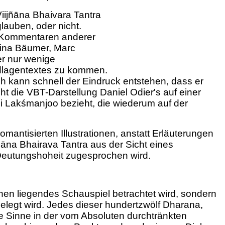
Viijñāna Bhaivara Tantra
lauben, oder nicht.
d Kommentaren anderer
tina Bäumer, Marc
er nur wenige
ndlagentextes zu kommen.
ch kann schnell der Eindruck entstehen, dass er
ht die VBT-Darstellung Daniel Odier's auf einer
i Lakśmanjoo bezieht, die wiederum auf der
omantisierten Illustrationen, anstatt Erläuterungen
ñāna Bhairava Tantra aus der Sicht eines
er Deutungshoheit zugesprochen wird.
en liegendes Schauspiel betrachtet wird, sondern
elegt wird. Jedes dieser hundertzwölf Dharana,
e Sinne in der vom Absoluten durchtränkten