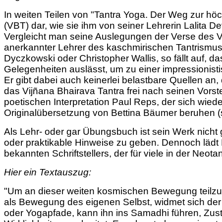
In weiten Teilen von "Tantra Yoga. Der Weg zur hö
(VBT) dar, wie sie ihm von seiner Lehrerin Lalita D
Vergleicht man seine Auslegungen der Verse des 
anerkannter Lehrer des kaschmirischen Tantrismus
Dyczkowski oder Christopher Wallis, so fällt auf, d
Gelegenheiten auslässt, um zu einer impressionis
Er gibt dabei auch keinerlei belastbare Quellen an,
das Vijñana Bhairava Tantra frei nach seinen Vorste
poetischen Interpretation Paul Reps, der sich wi
Originalübersetzung von Bettina Bäumer beruhen (
Als Lehr- oder gar Übungsbuch ist sein Werk nicht ge
oder praktikable Hinweise zu geben. Dennoch lädt 
bekannten Schriftstellers, der für viele in der Ne
Hier ein Textauszug:
"Um an dieser weiten kosmischen Bewegung teilzuh
als Bewegung des eigenen Selbst, widmet sich der
oder Yogapfade, kann ihn ins Samadhi führen, Zust