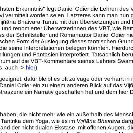
chsten Erkenntnis"
legt Daniel Odier die Lehren des 
evi vermittelt worden seien. Letzteres kann man nun g
Vijñāna Bhaivara Tantra mit den Übersetzungen un
 und renomierter ÜbersetzerInnen des VBT, wie Bet
ass der Schriftsteller und Romanautor Daniel Odier hi
tischen Form der Auslegung dieses tantrischen Gru
 die seine Interpretationen belegen könnten. Hierdur
llungen und Fantasien interpretiert. Tatsächlich beru
ederum auf die VBT-Kommentare seines Lehrers Swam
s. auch ->
hier
).
eignet, dafür bleibt es oft zu vage oder verharrt in r
Daniel Odier ein zu einem anderen Blick auf das Vij
otantraszene ein Narrativ geschaffen hat und dem hi
aben, die nicht mehr wie ein außerhalb des Mensch
 Tantrika dem Yoga, wie es im
Vijñāna Bhairava
darg
and der nicht-dualen Ekstase, mit offenen Augen, di