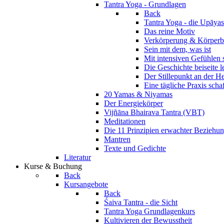
Tantra Yoga - Grundlagen
Back
Tantra Yoga - die Upāyas
Das reine Motiv
Verkörperung & Körperb
Sein mit dem, was ist
Mit intensiven Gefühlen 
Die Geschichte beiseite 
Der Stillepunkt an der H
Eine tägliche Praxis scha
20 Yamas & Niyamas
Der Energiekörper
Vijñāna Bhairava Tantra (VBT)
Meditationen
Die 11 Prinzipien erwachter Beziehu
Mantren
Texte und Gedichte
Literatur
Kurse & Buchung
Back
Kursangebote
Back
Śaiva Tantra - die Sicht
Tantra Yoga Grundlagenkurs
Kultivieren der Bewusstheit