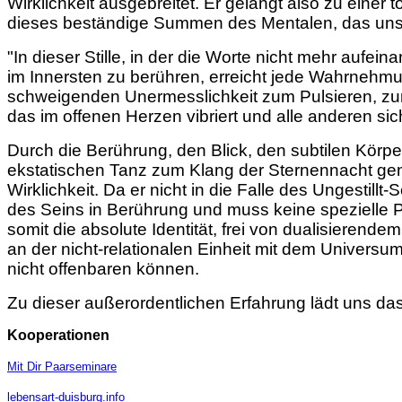
Wirklichkeit ausgebreitet. Er gelangt also zu ein
dieses beständige Summen des Mentalen, das uns am
"In dieser Stille, in der die Worte nicht mehr aufe
im Innersten zu berühren, erreicht jede Wahrnehm
schweigenden Unermesslichkeit zum Pulsieren, zur 
das im offenen Herzen vibriert und alle anderen si
Durch die Berührung, den Blick, den subtilen Körpe
ekstatischen Tanz zum Klang der Sternennacht genieß
Wirklichkeit. Da er nicht in die Falle des Ungestillt
des Seins in Berührung und muss keine spezielle Pra
somit die absolute Identität, frei von dualisierende
an der nicht-relationalen Einheit mit dem Universu
nicht offenbaren können.
Zu dieser außerordentlichen Erfahrung lädt uns da
Kooperationen
Mit Dir Paarseminare
lebensart-duisburg.info