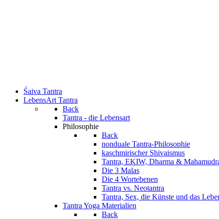
Śaiva Tantra
LebensArt Tantra
Back
Tantra - die Lebensart
Philosophie
Back
nonduale Tantra-Philosophie
kaschmirischer Shivaismus
Tantra, EKIW, Dharma & Mahamudr
Die 3 Malas
Die 4 Wortebenen
Tantra vs. Neotantra
Tantra, Sex, die Künste und das Lebe
Tantra Yoga Materialien
Back