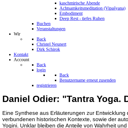
kaschmirische Abende
Achtsamkeitsmeditation (Vipaśyana)
Embodiment
Deep Rest - tiefes Ruhen
Buchen
Veranstaltungen
Wir
Back
Christel Neunert
Dirk Schirok
Kontakt
Account
Back
login
Back
Benutzername erneut zusenden
registrieren
Daniel Odier: "Tantra Yoga.
Eine Synthese aus Erläuterungen zur Entwicklung 
verbundenen historischen Kontexte, sowie der auto
Yogini. Unklar bleiben die Anteile von Wahrheit und 