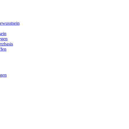
ewusstsein
sein
legen
erzbasis
ffen
ngen