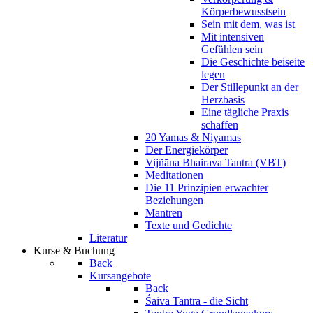
Körperbewusstsein
Sein mit dem, was ist
Mit intensiven
Gefühlen sein
Die Geschichte beiseite
legen
Der Stillepunkt an der
Herzbasis
Eine tägliche Praxis
schaffen
20 Yamas & Niyamas
Der Energiekörper
Vijñāna Bhairava Tantra (VBT)
Meditationen
Die 11 Prinzipien erwachter
Beziehungen
Mantren
Texte und Gedichte
Literatur
Kurse & Buchung
Back
Kursangebote
Back
Śaiva Tantra - die Sicht