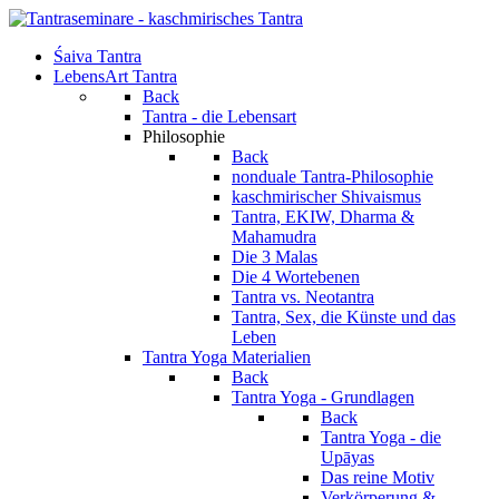
Śaiva Tantra
LebensArt Tantra
Back
Tantra - die Lebensart
Philosophie
Back
nonduale Tantra-Philosophie
kaschmirischer Shivaismus
Tantra, EKIW, Dharma &
Mahamudra
Die 3 Malas
Die 4 Wortebenen
Tantra vs. Neotantra
Tantra, Sex, die Künste und das
Leben
Tantra Yoga Materialien
Back
Tantra Yoga - Grundlagen
Back
Tantra Yoga - die
Upāyas
Das reine Motiv
Verkörperung &