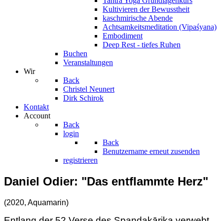
Tantra Yoga Grundlagenkurs
Kultivieren der Bewusstheit
kaschmirische Abende
Achtsamkeitsmeditation (Vipaśyana)
Embodiment
Deep Rest - tiefes Ruhen
Buchen
Veranstaltungen
Wir
Back
Christel Neunert
Dirk Schirok
Kontakt
Account
Back
login
Back
Benutzername erneut zusenden
registrieren
Daniel Odier: "Das entflammte Herz"
(2020, Aquamarin)
Entlang der 52 Verse des Spandakārika verwebt