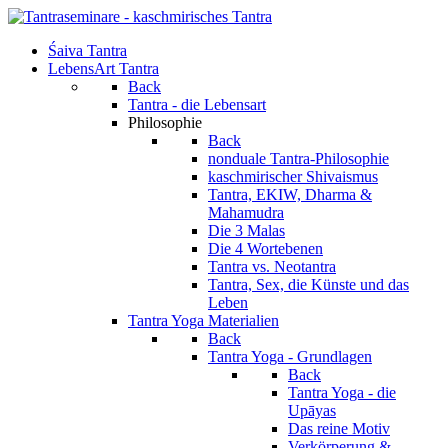
Śaiva Tantra
LebensArt Tantra
Back
Tantra - die Lebensart
Philosophie
Back
nonduale Tantra-Philosophie
kaschmirischer Shivaismus
Tantra, EKIW, Dharma &
Mahamudra
Die 3 Malas
Die 4 Wortebenen
Tantra vs. Neotantra
Tantra, Sex, die Künste und das
Leben
Tantra Yoga Materialien
Back
Tantra Yoga - Grundlagen
Back
Tantra Yoga - die
Upāyas
Das reine Motiv
Verkörperung &