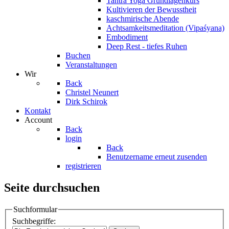
Tantra Yoga Grundlagenkurs
Kultivieren der Bewusstheit
kaschmirische Abende
Achtsamkeitsmeditation (Vipaśyana)
Embodiment
Deep Rest - tiefes Ruhen
Buchen
Veranstaltungen
Wir
Back
Christel Neunert
Dirk Schirok
Kontakt
Account
Back
login
Back
Benutzername erneut zusenden
registrieren
Seite durchsuchen
Suchformular
Suchbegriffe: