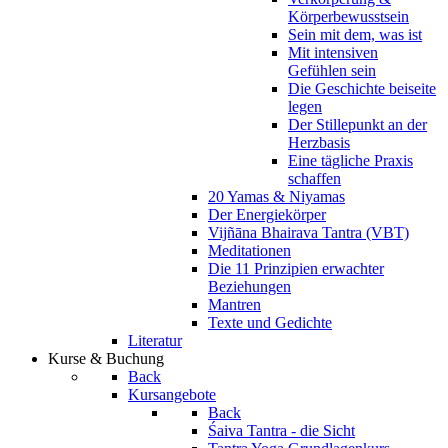
Körperbewusstsein
Sein mit dem, was ist
Mit intensiven
Gefühlen sein
Die Geschichte beiseite
legen
Der Stillepunkt an der
Herzbasis
Eine tägliche Praxis
schaffen
20 Yamas & Niyamas
Der Energiekörper
Vijñāna Bhairava Tantra (VBT)
Meditationen
Die 11 Prinzipien erwachter
Beziehungen
Mantren
Texte und Gedichte
Literatur
Kurse & Buchung
Back
Kursangebote
Back
Śaiva Tantra - die Sicht