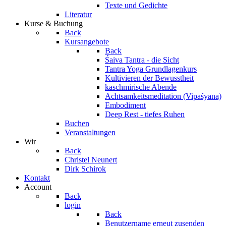
Texte und Gedichte
Literatur
Kurse & Buchung
Back
Kursangebote
Back
Śaiva Tantra - die Sicht
Tantra Yoga Grundlagenkurs
Kultivieren der Bewusstheit
kaschmirische Abende
Achtsamkeitsmeditation (Vipaśyana)
Embodiment
Deep Rest - tiefes Ruhen
Buchen
Veranstaltungen
Wir
Back
Christel Neunert
Dirk Schirok
Kontakt
Account
Back
login
Back
Benutzername erneut zusenden