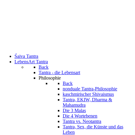
Śaiva Tantra
LebensArt Tantra
Back
Tantra - die Lebensart
Philosophie
Back
nonduale Tantra-Philosophie
kaschmirischer Shivaismus
Tantra, EKIW, Dharma &
Mahamudra
Die 3 Malas
Die 4 Wortebenen
Tantra vs. Neotantra
Tantra, Sex, die Künste und das
Leben