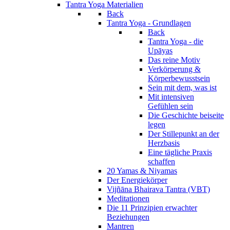
Tantra Yoga Materialien
Back
Tantra Yoga - Grundlagen
Back
Tantra Yoga - die
Upāyas
Das reine Motiv
Verkörperung &
Körperbewusstsein
Sein mit dem, was ist
Mit intensiven
Gefühlen sein
Die Geschichte beiseite
legen
Der Stillepunkt an der
Herzbasis
Eine tägliche Praxis
schaffen
20 Yamas & Niyamas
Der Energiekörper
Vijñāna Bhairava Tantra (VBT)
Meditationen
Die 11 Prinzipien erwachter
Beziehungen
Mantren