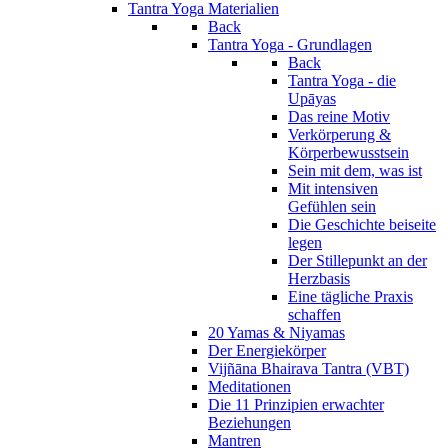
Tantra Yoga Materialien
Back
Tantra Yoga - Grundlagen
Back
Tantra Yoga - die
Upāyas
Das reine Motiv
Verkörperung &
Körperbewusstsein
Sein mit dem, was ist
Mit intensiven
Gefühlen sein
Die Geschichte beiseite
legen
Der Stillepunkt an der
Herzbasis
Eine tägliche Praxis
schaffen
20 Yamas & Niyamas
Der Energiekörper
Vijñāna Bhairava Tantra (VBT)
Meditationen
Die 11 Prinzipien erwachter
Beziehungen
Mantren