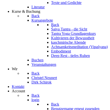
Texte und Gedichte
Literatur
Kurse & Buchung
Back
Kursangebote
Back
Śaiva Tantra - die Sicht
Tantra Yoga Grundlagenkurs
Kultivieren der Bewusstheit
kaschmirische Abende
Achtsamkeitsmeditation (Vipaśyana)
Embodiment
Deep Rest - tiefes Ruhen
Buchen
Veranstaltungen
Wir
Back
Christel Neunert
Dirk Schirok
Kontakt
Account
Back
login
Back
Benutzername erneut zusenden