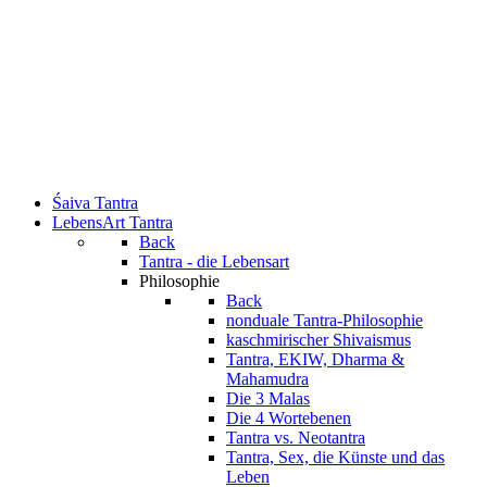
Śaiva Tantra
LebensArt Tantra
Back
Tantra - die Lebensart
Philosophie
Back
nonduale Tantra-Philosophie
kaschmirischer Shivaismus
Tantra, EKIW, Dharma &
Mahamudra
Die 3 Malas
Die 4 Wortebenen
Tantra vs. Neotantra
Tantra, Sex, die Künste und das
Leben