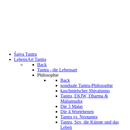
Śaiva Tantra
LebensArt Tantra
Back
Tantra - die Lebensart
Philosophie
Back
nonduale Tantra-Philosophie
kaschmirischer Shivaismus
Tantra, EKIW, Dharma &
Mahamudra
Die 3 Malas
Die 4 Wortebenen
Tantra vs. Neotantra
Tantra, Sex, die Künste und das
Leben