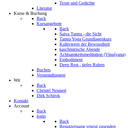
Texte und Gedichte
Literatur
Kurse & Buchung
Back
Kursangebote
Back
Śaiva Tantra - die Sicht
Tantra Yoga Grundlagenkurs
Kultivieren der Bewusstheit
kaschmirische Abende
Achtsamkeitsmeditation (Vipaśyana)
Embodiment
Deep Rest - tiefes Ruhen
Buchen
Veranstaltungen
Wir
Back
Christel Neunert
Dirk Schirok
Kontakt
Account
Back
login
Back
Benutzername erneut zusenden