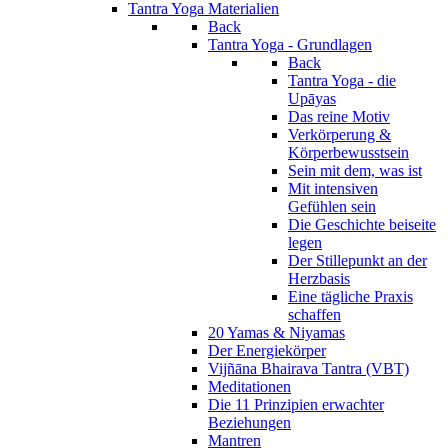
Tantra Yoga Materialien
Back
Tantra Yoga - Grundlagen
Back
Tantra Yoga - die
Upāyas
Das reine Motiv
Verkörperung &
Körperbewusstsein
Sein mit dem, was ist
Mit intensiven
Gefühlen sein
Die Geschichte beiseite
legen
Der Stillepunkt an der
Herzbasis
Eine tägliche Praxis
schaffen
20 Yamas & Niyamas
Der Energiekörper
Vijñāna Bhairava Tantra (VBT)
Meditationen
Die 11 Prinzipien erwachter
Beziehungen
Mantren