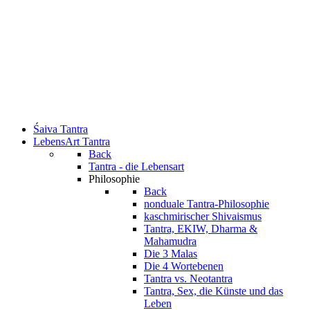
Śaiva Tantra
LebensArt Tantra
Back
Tantra - die Lebensart
Philosophie
Back
nonduale Tantra-Philosophie
kaschmirischer Shivaismus
Tantra, EKIW, Dharma &
Mahamudra
Die 3 Malas
Die 4 Wortebenen
Tantra vs. Neotantra
Tantra, Sex, die Künste und das
Leben