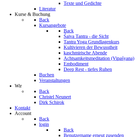
Texte und Gedichte
Literatur
Kurse & Buchung
Back
Kursangebote
Back
Śaiva Tantra - die Sicht
Tantra Yoga Grundlagenkurs
Kultivieren der Bewusstheit
kaschmirische Abende
Achtsamkeitsmeditation (Vipaśyana)
Embodiment
Deep Rest - tiefes Ruhen
Buchen
Veranstaltungen
Wir
Back
Christel Neunert
Dirk Schirok
Kontakt
Account
Back
login
Back
Benutzername erneut zusenden