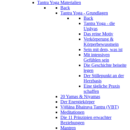
Tantra Yoga Materialien
Back
Tantra Yoga - Grundlagen
Back
Tantra Yoga - die
Upāyas
Das reine Motiv
Verkörperung &
Körperbewusstsein
Sein mit dem, was ist
Mit intensiven
Gefühlen sein
Die Geschichte beiseite
legen
Der Stillepunkt an der
Herzbasis
Eine tägliche Praxis
schaffen
20 Yamas & Niyamas
Der Energiekörper
Vijñāna Bhairava Tantra (VBT)
Meditationen
Die 11 Prinzipien erwachter
Beziehungen
Mantren