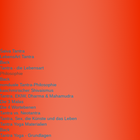
Śaiva Tantra
LebensArt Tantra
Back
Tantra - die Lebensart
Philosophie
Back
nonduale Tantra-Philosophie
kaschmirischer Shivaismus
Tantra, EKIW, Dharma & Mahamudra
Die 3 Malas
Die 4 Wortebenen
Tantra vs. Neotantra
Tantra, Sex, die Künste und das Leben
Tantra Yoga Materialien
Back
Tantra Yoga - Grundlagen