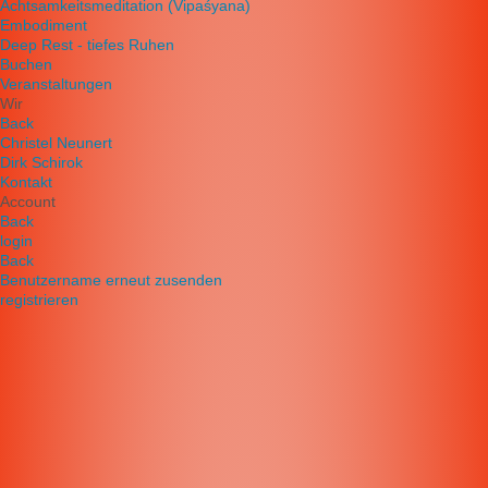
Achtsamkeitsmeditation (Vipaśyana)
Embodiment
Deep Rest - tiefes Ruhen
Buchen
Veranstaltungen
Wir
Back
Christel Neunert
Dirk Schirok
Kontakt
Account
Back
login
Back
Benutzername erneut zusenden
registrieren