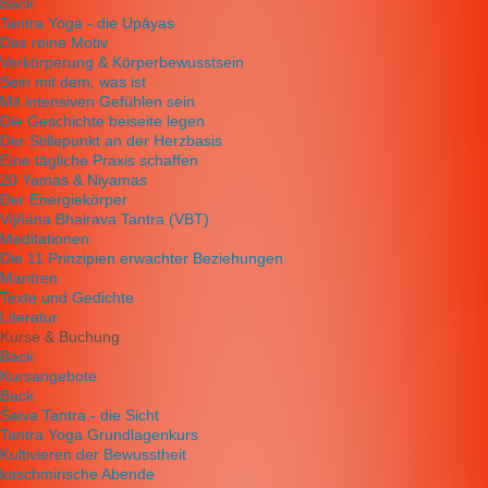
Back
Tantra Yoga - die Upāyas
Das reine Motiv
Verkörperung & Körperbewusstsein
Sein mit dem, was ist
Mit intensiven Gefühlen sein
Die Geschichte beiseite legen
Der Stillepunkt an der Herzbasis
Eine tägliche Praxis schaffen
20 Yamas & Niyamas
Der Energiekörper
Vijñāna Bhairava Tantra (VBT)
Meditationen
Die 11 Prinzipien erwachter Beziehungen
Mantren
Texte und Gedichte
Literatur
Kurse & Buchung
Back
Kursangebote
Back
Śaiva Tantra - die Sicht
Tantra Yoga Grundlagenkurs
Kultivieren der Bewusstheit
kaschmirische Abende