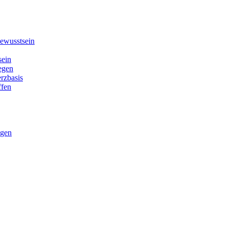
ewusstsein
sein
legen
erzbasis
ffen
ngen