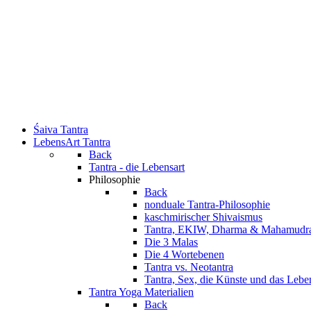
Śaiva Tantra
LebensArt Tantra
Back
Tantra - die Lebensart
Philosophie
Back
nonduale Tantra-Philosophie
kaschmirischer Shivaismus
Tantra, EKIW, Dharma & Mahamudr
Die 3 Malas
Die 4 Wortebenen
Tantra vs. Neotantra
Tantra, Sex, die Künste und das Lebe
Tantra Yoga Materialien
Back