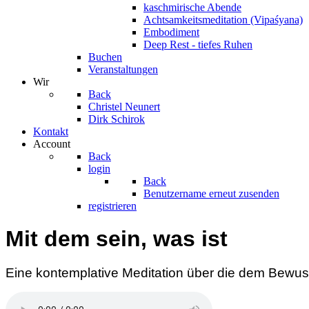
kaschmirische Abende
Achtsamkeitsmeditation (Vipaśyana)
Embodiment
Deep Rest - tiefes Ruhen
Buchen
Veranstaltungen
Wir
Back
Christel Neunert
Dirk Schirok
Kontakt
Account
Back
login
Back
Benutzername erneut zusenden
registrieren
Mit dem sein, was ist
Eine kontemplative Meditation über die dem Bewusst