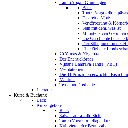
Tantra Yoga - Grundlagen
Back
Tantra Yoga - die Upāyas
Das reine Motiv
Verkörperung & Körperb
Sein mit dem, was ist
Mit intensiven Gefühlen 
Die Geschichte beiseite 
Der Stillepunkt an der H
Eine tägliche Praxis scha
20 Yamas & Niyamas
Der Energiekörper
Vijñāna Bhairava Tantra (VBT)
Meditationen
Die 11 Prinzipien erwachter Beziehu
Mantren
Texte und Gedichte
Literatur
Kurse & Buchung
Back
Kursangebote
Back
Śaiva Tantra - die Sicht
Tantra Yoga Grundlagenkurs
Kultivieren der Bewusstheit