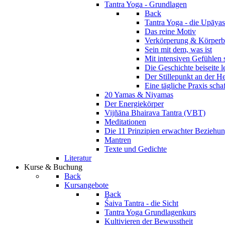
Tantra Yoga - Grundlagen
Back
Tantra Yoga - die Upāyas
Das reine Motiv
Verkörperung & Körperb
Sein mit dem, was ist
Mit intensiven Gefühlen 
Die Geschichte beiseite 
Der Stillepunkt an der H
Eine tägliche Praxis scha
20 Yamas & Niyamas
Der Energiekörper
Vijñāna Bhairava Tantra (VBT)
Meditationen
Die 11 Prinzipien erwachter Beziehu
Mantren
Texte und Gedichte
Literatur
Kurse & Buchung
Back
Kursangebote
Back
Śaiva Tantra - die Sicht
Tantra Yoga Grundlagenkurs
Kultivieren der Bewusstheit