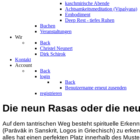
kaschmirische Abende
Achtsamkeitsmeditation (Vipaśyana)
Embodiment
Deep Rest - tiefes Ruhen
Buchen
Veranstaltungen
Wir
Back
Christel Neunert
Dirk Schirok
Kontakt
Account
Back
login
Back
Benutzername erneut zusenden
registrieren
Die neun Rasas oder die ne
Auf dem tantrischen Weg besteht spirituelle Erkennt
(Parāvāk in Sanskrit, Logos in Griechisch) zu erkenne
alles hat einen perfekten Platz innerhalb des Muste