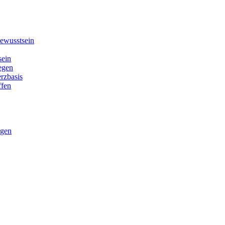
ewusstsein
sein
legen
erzbasis
ffen
ngen