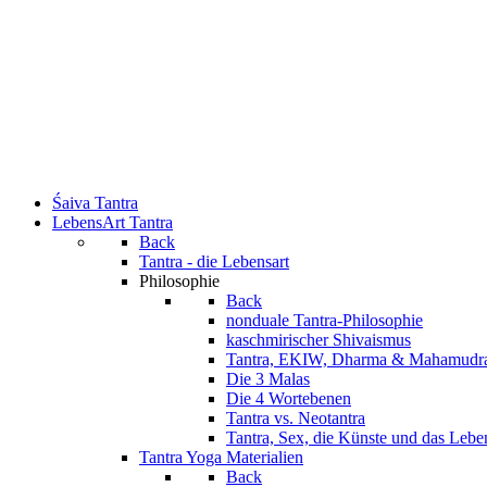
Śaiva Tantra
LebensArt Tantra
Back
Tantra - die Lebensart
Philosophie
Back
nonduale Tantra-Philosophie
kaschmirischer Shivaismus
Tantra, EKIW, Dharma & Mahamudr
Die 3 Malas
Die 4 Wortebenen
Tantra vs. Neotantra
Tantra, Sex, die Künste und das Lebe
Tantra Yoga Materialien
Back