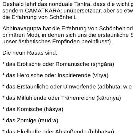
Deshalb lehrt das nonduale Tantra, dass die wicht
sondern CAMATKĀRA: unübersetzbar, aber so etwas
die Erfahrung von Schönheit.
Abhinavagupta hat die Erfahrung von Schönheit od
primären Modi, in denen sich uns die erstaunliche
unser ästhetisches Empfinden beeinflusst).
Die neun Rasas sind:
* das Erotische oder Romantische (śṛṅgāra)
* das Heroische oder Inspirierende (vīrya)
* das Erstaunliche oder Umwerfende (adbhuta; wi
* das Mitfühlende oder Tränenreiche (kāruṇya)
* das Komische (hāsya)
* das Zornige (raudra)
* das Ekelhafte oder Abstoßende (bībhatsa)